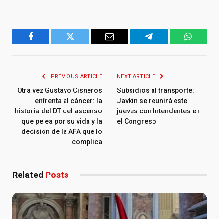
Facebook
Twitter
Email
Telegram
WhatsA
PREVIOUS ARTICLE
NEXT ARTICLE
Otra vez Gustavo Cisneros
Subsidios al transporte:
enfrenta al cáncer: la
Javkin se reunirá este
historia del DT del ascenso
jueves con Intendentes en
que pelea por su vida y la
el Congreso
decisión de la AFA que lo
complica
Related
Posts