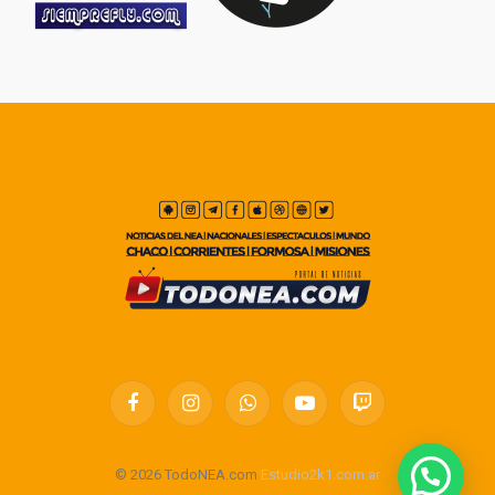
Facebook
Instagram
WhatsApp
YouTube
Twitch
© 2026 TodoNEA.com
Estudio2k1.com.ar