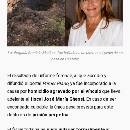
La abogada Graciela Martínez fue hallada en un pozo en el jardín de su
casa en Castelar.
El resultado del informe forense, al que accedió y
difundió el portal
Primer Plano
, ya fue incorporado a la
causa por
homicidio agravado por el vínculo
que lleva
adelante el
fiscal José María Ghessi
. En caso de ser
encontrado culpable, la única pena prevista para este
delito es de
prisión perpetua.
El fiscal todavía
no pudo indagar formalmente
al