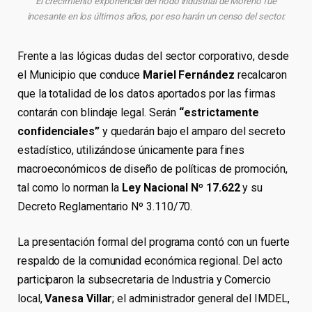
El crecimiento exponencial del nodo industrial de Moreno fue
incesante en los últimos años, por eso harán un censo del sector.
Frente a las lógicas dudas del sector corporativo, desde
el Municipio que conduce
Mariel Fernández
recalcaron
que la totalidad de los datos aportados por las firmas
contarán con blindaje legal. Serán
“estrictamente
confidenciales”
y quedarán bajo el amparo del secreto
estadístico, utilizándose únicamente para fines
macroeconómicos de diseño de políticas de promoción,
tal como lo norman la
Ley Nacional Nº 17.622
y su
Decreto Reglamentario Nº 3.110/70.
La presentación formal del programa contó con un fuerte
respaldo de la comunidad económica regional. Del acto
participaron la subsecretaria de Industria y Comercio
local,
Vanesa Villar
; el administrador general del IMDEL,