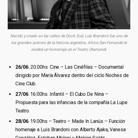
Nacido y criado en las calles de Dock Sud, Luis Brandoni fue uno de
los grandes actores de la historia argentina. Ahora San Fernando le
rendirá un homenaje en el Teatro Otamendi.
26/06.
20.00hs. Cine – Las Cinéfilas – Documental
dirigido por María Álvarez dentro del ciclo Noches de
Cine Club.
27/06
. 16.00hs. Infantil – El Cubo De Nina –
Propuesta para las infancias de la compañía La Lupe
Teatro.
28/06
. 19.00hs – Teatro – Made In Lanús – Función
homenaje a Luis Brandoni con Alberto Ajaka, Vanesa
González, Esteban Meloni y Malena Solda.