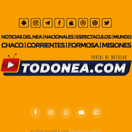
Facebook
Instagram
WhatsApp
YouTube
Twitch
© 2026 TodoNEA.com
Estudio2k1.com.ar