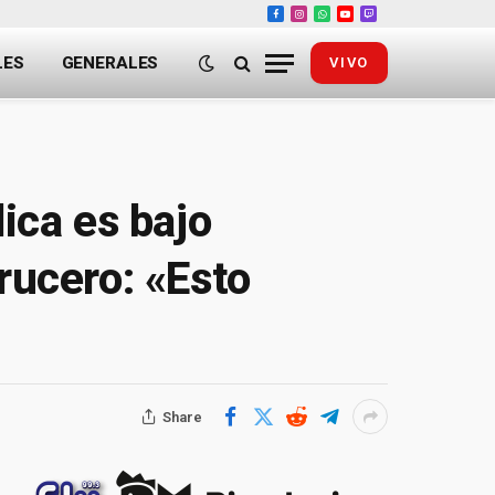
Facebook
Instagram
WhatsApp
YouTube
Twitch
LES
GENERALES
VIVO
lica es bajo
rucero: «Esto
Share