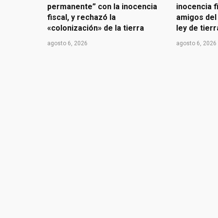
permanente” con la inocencia
inocencia f
fiscal, y rechazó la
amigos del 
«colonización» de la tierra
ley de tier
agosto 6, 2026
agosto 6, 2026