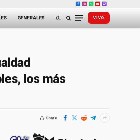
Facebook
Instagram
WhatsApp
YouTube
Twitch
LES
GENERALES
VIVO
ualdad
les, los más
Share