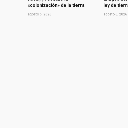
«colonización» de la tierra
ley de tier
agosto 6, 2026
agosto 6, 2026