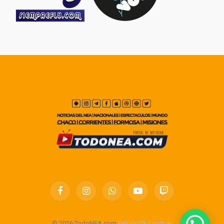
Facebook
Instagram
WhatsApp
YouTube
Twitch
© 2026 TodoNEA.com
Estudio2k1.com.ar