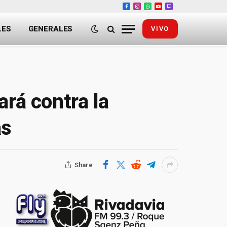
Facebook
Instagram
WhatsApp
YouTube
Twitch
LES
GENERALES
VIVO
ará contra la
as
Share