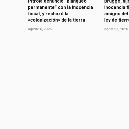
Pitrola denunció “blanqueo
Brugge, dij
permanente” con la inocencia
inocencia f
fiscal, y rechazó la
amigos del 
«colonización» de la tierra
ley de tier
agosto 6, 2026
agosto 6, 2026