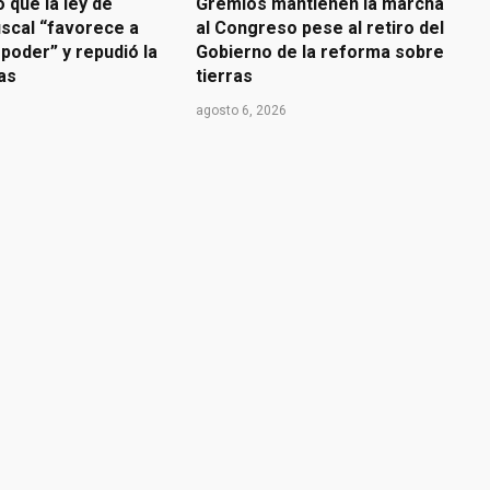
o que la ley de
Gremios mantienen la marcha
iscal “favorece a
al Congreso pese al retiro del
poder” y repudió la
Gobierno de la reforma sobre
ras
tierras
agosto 6, 2026