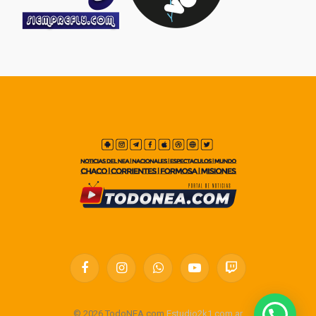
Facebook
Instagram
WhatsApp
YouTube
Twitch
© 2026 TodoNEA.com
Estudio2k1.com.ar