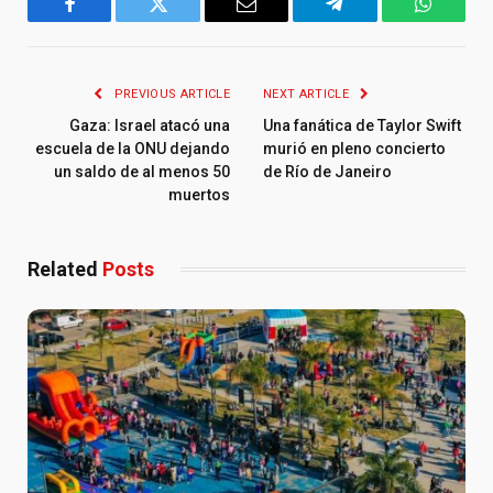
Facebook
Twitter
Email
Telegram
WhatsA
PREVIOUS ARTICLE
NEXT ARTICLE
Gaza: Israel atacó una
Una fanática de Taylor Swift
escuela de la ONU dejando
murió en pleno concierto
un saldo de al menos 50
de Río de Janeiro
muertos
Related
Posts