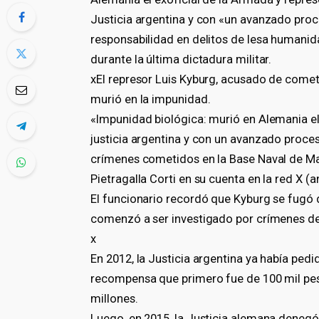
Justicia argentina y con «un avanzado proc
responsabilidad en delitos de lesa humanid
durante la última dictadura militar.
xEl represor Luis Kyburg, acusado de comet
murió en la impunidad.
«Impunidad biológica: murió en Alemania el
justicia argentina y con un avanzado proce
crímenes cometidos en la Base Naval de Mar 
Pietragalla Corti en su cuenta en la red X (a
El funcionario recordó que Kyburg se fugó
comenzó a ser investigado por crímenes d
x
En 2012, la Justicia argentina ya había pedi
recompensa que primero fue de 100 mil pes
millones.
Luego, en 2015, la Justicia alemana denegó