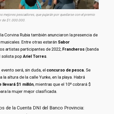
 los mejores pescadores, que pujarán por quedarse con el premio
r de $1.000.000.
 la Corvina Rubia también anunciaron la presencia de
 musicales. Entre otras estarán
Sabor
os artistas participantes de 2022;
Francheros
(banda
l solista pop
Ariel Torres
.
 evento será, sin duda, el
concurso de pesca.
Se
la altura de la calle Yunke, en la playa. Habrá
 llevará $1 millón
, mientras que el 10º cobrará $
ara la mujer mejor clasificada.
os de la Cuenta DNI del Banco Provincia: