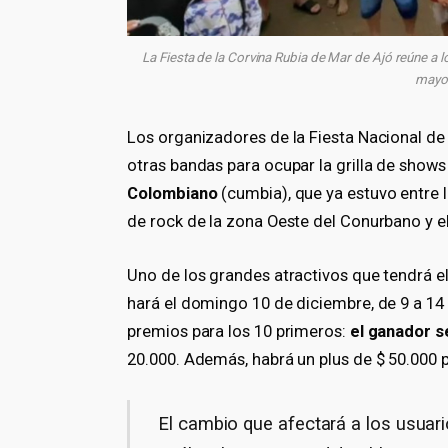
La Fiesta de la Corvina Rubia de Mar de Ajó reúne a
mayo
Los organizadores de la Fiesta Nacional de
otras bandas para ocupar la grilla de shows
Colombiano
(cumbia), que ya estuvo entre l
de rock de la zona Oeste del Conurbano y e
Uno de los grandes atractivos que tendrá el
hará el domingo 10 de diciembre, de 9 a 14 a 
premios para los 10 primeros:
el ganador se
20.000. Además, habrá un plus de $ 50.000 p
El cambio que afectará a los usuari