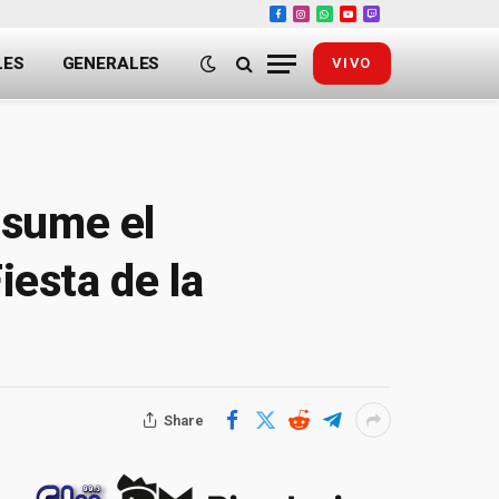
Facebook
Instagram
WhatsApp
YouTube
Twitch
LES
GENERALES
VIVO
asume el
iesta de la
Share