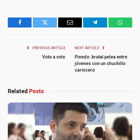
Facebook
Twitter
Email
Telegram
WhatsA
PREVIOUS ARTICLE
NEXT ARTICLE
Voto a voto
Pinedo: brutal pelea entre
jóvenes con un chuchillo
carnicero
Related
Posts