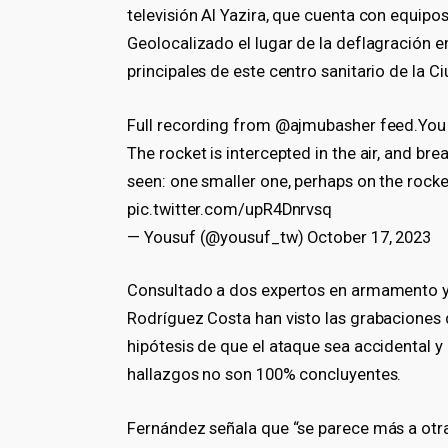
televisión Al Yazira, que cuenta con equipo
Geolocalizado el lugar de la deflagración e
principales de este centro sanitario de la 
Full recording from @ajmubasher feed.You 
The rocket is intercepted in the air, and bre
seen: one smaller one, perhaps on the rocket
pic.twitter.com/upR4Dnrvsq
— Yousuf (@yousuf_tw) October 17, 2023
Consultado a dos expertos en armamento y
Rodríguez Costa han visto las grabaciones 
hipótesis de que el ataque sea accidental y
hallazgos no son 100% concluyentes.
Fernández señala que “se parece más a otr