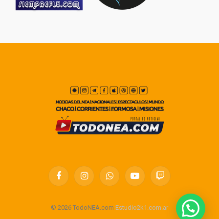
Facebook
Instagram
WhatsApp
YouTube
Twitch
© 2026 TodoNEA.com
Estudio2k1.com.ar