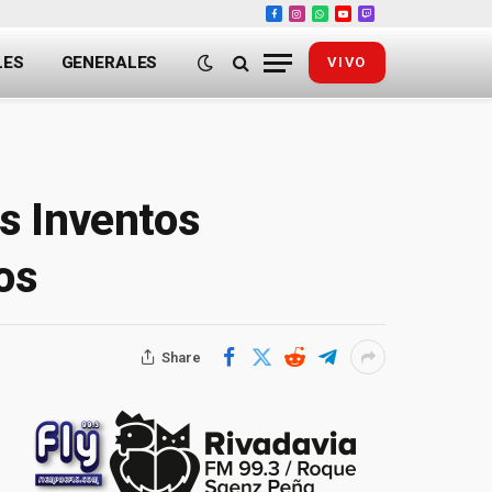
Facebook
Instagram
WhatsApp
YouTube
Twitch
LES
GENERALES
VIVO
os Inventos
os
Share