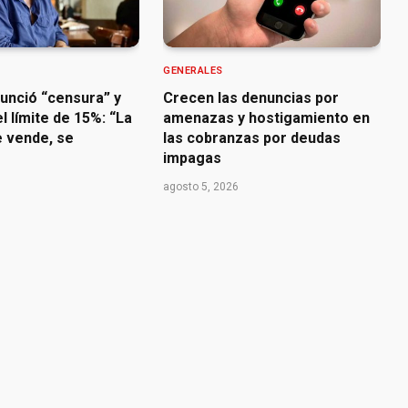
GENERALES
nunció “censura” y
Crecen las denuncias por
l límite de 15%: “La
amenazas y hostigamiento en
e vende, se
las cobranzas por deudas
impagas
agosto 5, 2026