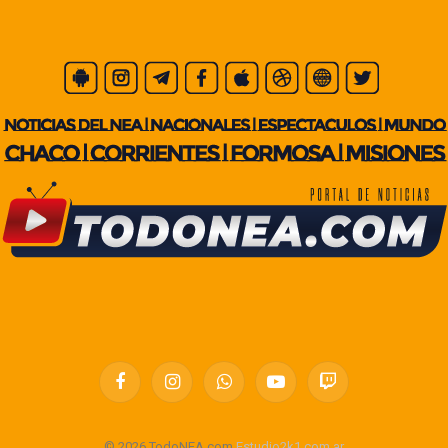
Facebook
Instagram
WhatsApp
YouTube
Twitch
© 2026 TodoNEA.com
Estudio2k1.com.ar