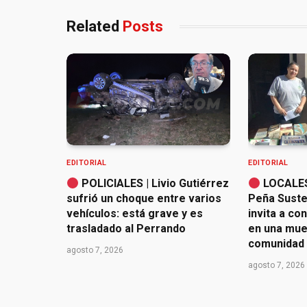
Related
Posts
EDITORIAL
EDITORIAL
POLICIALES | Livio Gutiérrez
LOCALES 
sufrió un choque entre varios
Peña Susten
vehículos: está grave y es
invita a co
trasladado al Perrando
en una mues
comunidad
agosto 7, 2026
agosto 7, 2026