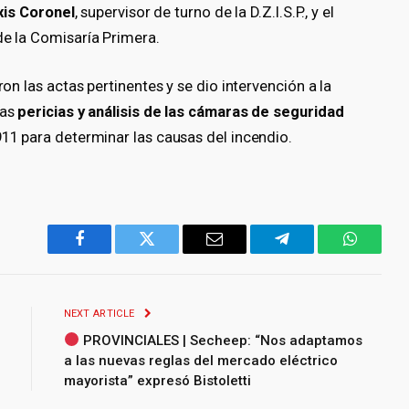
xis Coronel
, supervisor de turno de la D.Z.I.S.P., y el
 de la Comisaría Primera.
aron las actas pertinentes y se dio intervención a la
las
pericias y análisis de las cámaras de seguridad
911 para determinar las causas del incendio.
Facebook
Twitter
Email
Telegram
WhatsA
NEXT ARTICLE
PROVINCIALES | Secheep: “Nos adaptamos
a las nuevas reglas del mercado eléctrico
mayorista” expresó Bistoletti