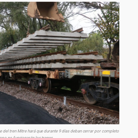
re del tren Mitre hará que durante 9 días deban cerrar por completo
empo no funcionarán los trenes.