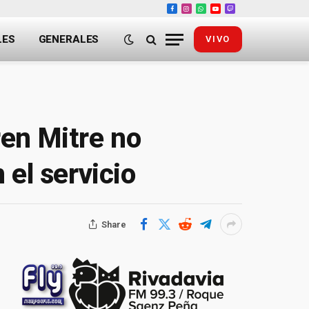
Facebook
Instagram
WhatsApp
YouTube
Twitch
LES
GENERALES
VIVO
tren Mitre no
 el servicio
Share