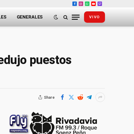
Facebook
Instagram
WhatsApp
YouTube
Twitch
LES
GENERALES
VIVO
redujo puestos
Share