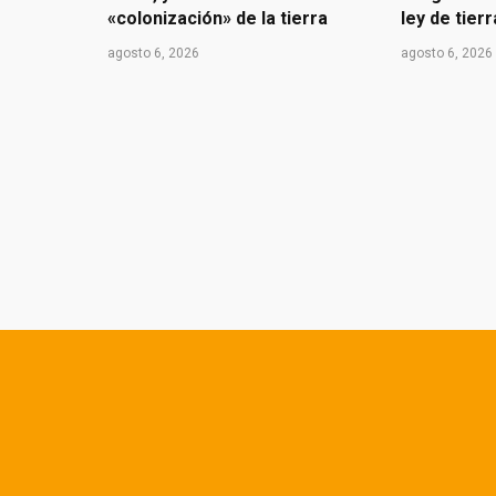
«colonización» de la tierra
ley de tier
agosto 6, 2026
agosto 6, 2026