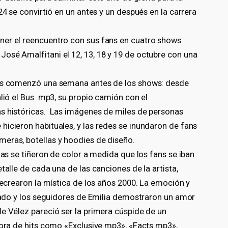
24 se convirtió en un antes y un después en la carrera
ner el reencuentro con sus fans en cuatro shows
osé Amalfitani el 12, 13, 18 y 19 de octubre con una
ers comenzó una semana antes de los shows: desde
lió el Bus .mp3, su propio camión con el
as históricas. Las imágenes de miles de personas
icieron habituales, y las redes se inundaron de fans
eras, botellas y hoodies de diseño.
ñas se tiñeron de color a medida que los fans se iban
talle de cada una de las canciones de la artista,
 recrearon la mística de los años 2000. La emoción y
egado y los seguidores de Emilia demostraron un amor
e Vélez pareció ser la primera cúspide de un
dora de hits como «Exclusive.mp3», «Facts.mp3»,