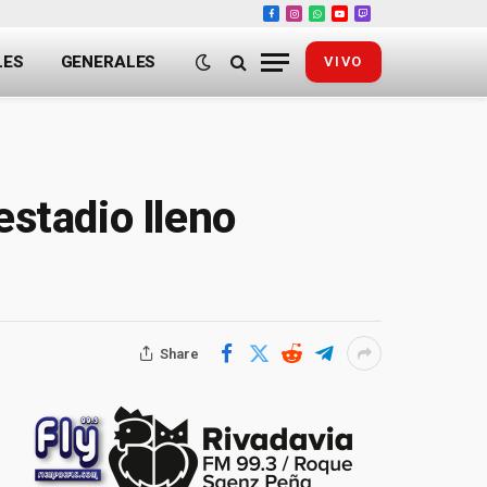
Facebook
Instagram
WhatsApp
YouTube
Twitch
LES
GENERALES
VIVO
estadio lleno
Share