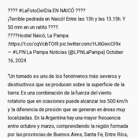
???? #LaFotoDelDía EN NAICÓ ????
¡Terrible pedrada en Naicó! Entre las 13h y las 13.15h. Y
50 mm en un ratito ????️.
????Hostal Naicó, La Pampa.
.https://t.co/cqVcibTOl9 pic.twitter.com/HJ6GwcOI9x
— #LPN La Pampa Noticias (@LPNLaPampa) October
16, 2024
“Un tornado es uno de los fenómenos más severos y
destructivos que se producen sobre la superficie de la
tierra. Es una combinación de la fuerza del viento
rotatorio que en ocasiones puede alcanzar los 500 km/h
y la diferencia de presión que se generan en áreas muy
localizadas. En la Argentina hay una mayor frecuencia
entre octubre y marzo, comprendiendo la región formada
por las provincias de Buenos Aires, Santa Fe, Entre Ríos,