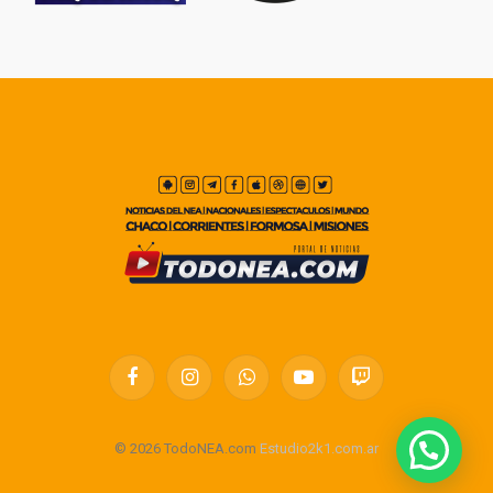
Facebook
Instagram
WhatsApp
YouTube
Twitch
© 2026 TodoNEA.com
Estudio2k1.com.ar