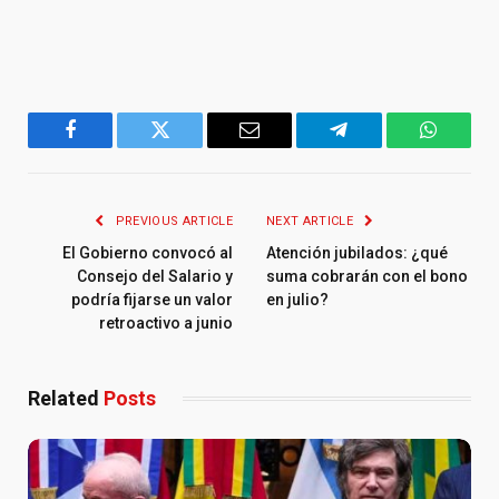
Facebook
Twitter
Email
Telegram
WhatsA
PREVIOUS ARTICLE
NEXT ARTICLE
El Gobierno convocó al
Atención jubilados: ¿qué
Consejo del Salario y
suma cobrarán con el bono
podría fijarse un valor
en julio?
retroactivo a junio
Related
Posts