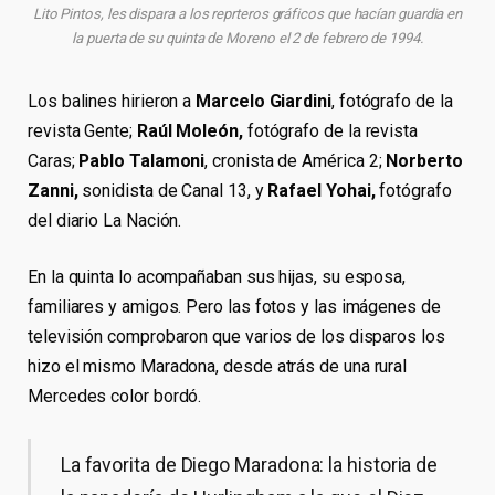
Lito Pintos, les dispara a los reprteros gráficos que hacían guardia en
la puerta de su quinta de Moreno el 2 de febrero de 1994.
Los balines hirieron a
Marcelo Giardini
, fotógrafo de la
revista Gente;
Raúl Moleón,
fotógrafo de la revista
Caras;
Pablo Talamoni
, cronista de América 2;
Norberto
Zanni,
sonidista de Canal 13, y
Rafael Yohai,
fotógrafo
del diario La Nación.
En la quinta lo acompañaban sus hijas, su esposa,
familiares y amigos. Pero las fotos y las imágenes de
televisión comprobaron que varios de los disparos los
hizo el mismo Maradona, desde atrás de una rural
Mercedes color bordó.
La favorita de Diego Maradona: la historia de