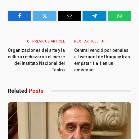
Facebook
Twitter
Email
Telegram
WhatsA
PREVIOUS ARTICLE
NEXT ARTICLE
Organizaciones del arte y la
Central venció por penales
cultura rechazaron el cierre
a Liverpool de Uruguay tras
del Instituto Nacional del
empatar 1 a 1 en un
Teatro
amistoso
Related
Posts