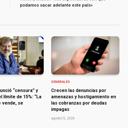
podamos sacar adelante este país»
GENERALES
nunció “censura” y
Crecen las denuncias por
l límite de 15%: “La
amenazas y hostigamiento en
e vende, se
las cobranzas por deudas
impagas
agosto 5, 2026