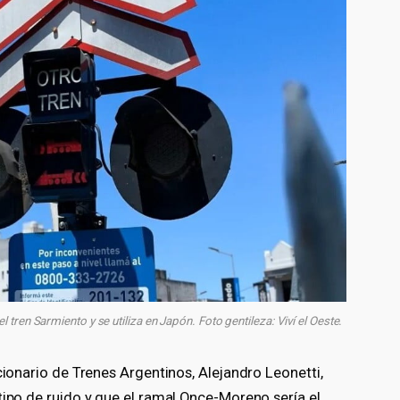
tren Sarmiento y se utiliza en Japón. Foto gentileza: Viví el Oeste.
cionario de Trenes Argentinos, Alejandro Leonetti,
tipo de ruido y que el ramal Once-Moreno sería el