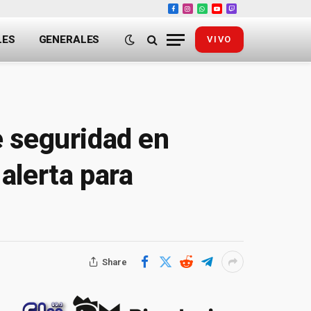
Facebook
Instagram
WhatsApp
YouTube
Twitch
LES
GENERALES
VIVO
e seguridad en
alerta para
Share