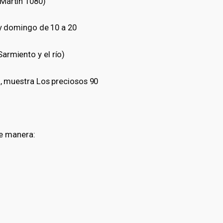
 Martín 1080)
o y domingo de 10 a 20
armiento y el río)
na, muestra Los preciosos 90
te manera: