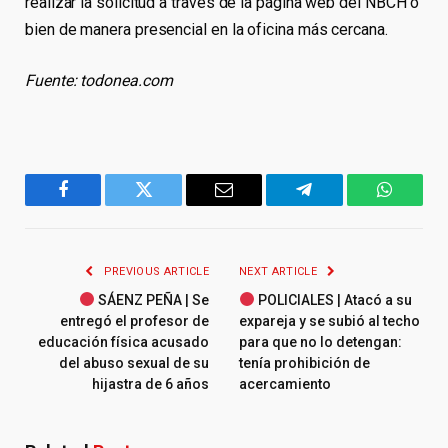
realizar la solicitud a través de la página web del NBCH o
bien de manera presencial en la oficina más cercana.
Fuente: todonea.com
Facebook
Twitter
Email
Telegram
WhatsA
PREVIOUS ARTICLE
NEXT ARTICLE
SÁENZ PEÑA | Se
POLICIALES | Atacó a su
entregó el profesor de
expareja y se subió al techo
educación física acusado
para que no lo detengan:
del abuso sexual de su
tenía prohibición de
hijastra de 6 años
acercamiento