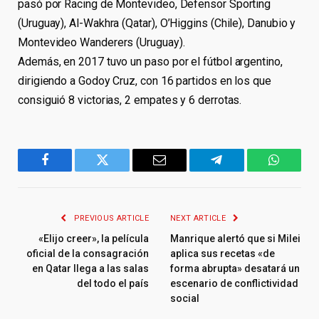
pasó por Racing de Montevideo, Defensor Sporting
(Uruguay), Al-Wakhra (Qatar), O’Higgins (Chile), Danubio y
Montevideo Wanderers (Uruguay).
Además, en 2017 tuvo un paso por el fútbol argentino,
dirigiendo a Godoy Cruz, con 16 partidos en los que
consiguió 8 victorias, 2 empates y 6 derrotas.
Facebook
Twitter
Email
Telegram
WhatsA
PREVIOUS ARTICLE
NEXT ARTICLE
«Elijo creer», la película
Manrique alertó que si Milei
oficial de la consagración
aplica sus recetas «de
en Qatar llega a las salas
forma abrupta» desatará un
del todo el país
escenario de conflictividad
social