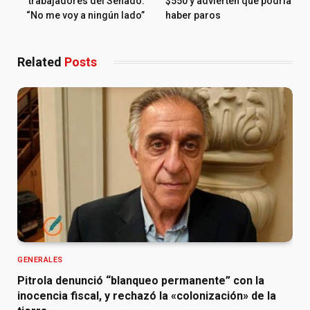
trabajadores del Senado:
$550 y advierten que podría
“No me voy a ningún lado”
haber paros
Related
Posts
GENERALES
Pitrola denunció “blanqueo permanente” con la
inocencia fiscal, y rechazó la «colonización» de la