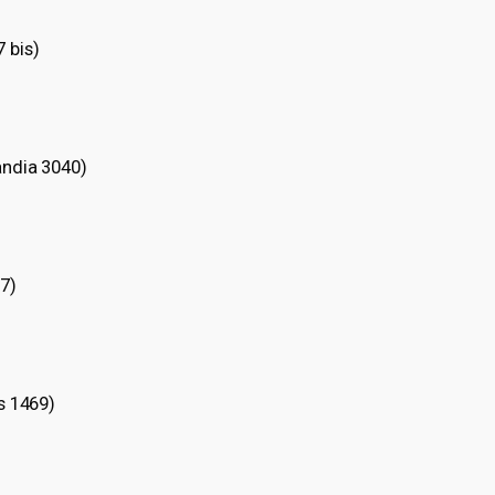
 bis)
andia 3040)
7)
s 1469)