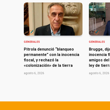
GENERALES
GENERALES
Pitrola denunció “blanqueo
Brugge, dij
permanente” con la inocencia
inocencia f
fiscal, y rechazó la
amigos del 
«colonización» de la tierra
ley de tier
agosto 6, 2026
agosto 6, 2026