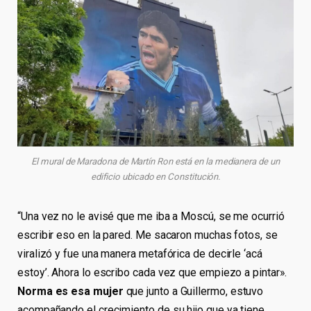
El mural de Maradona de Martín Ron está en la medianera de un
edificio ubicado en Constitución.
“Una vez no le avisé que me iba a Moscú, se me ocurrió
escribir eso en la pared. Me sacaron muchas fotos, se
viralizó y fue una manera metafórica de decirle ‘acá
estoy’. Ahora lo escribo cada vez que empiezo a pintar».
Norma es esa mujer
que junto a Guillermo, estuvo
acompañando el crecimiento de su hijo que ya tiene