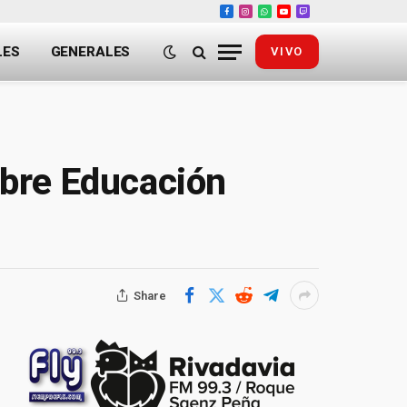
Facebook
Instagram
WhatsApp
YouTube
Twitch
LES
GENERALES
VIVO
obre Educación
Share