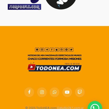
Facebook
Instagram
WhatsApp
YouTube
Twitch
© 2026 TodoNEA.com
Estudio2k1.com.ar