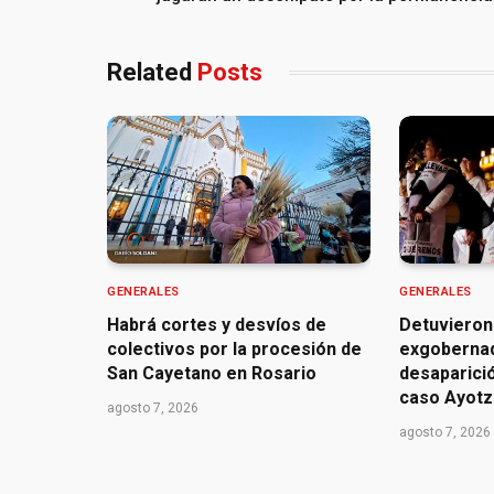
Related
Posts
GENERALES
GENERALES
Habrá cortes y desvíos de
Detuvieron
colectivos por la procesión de
exgoberna
San Cayetano en Rosario
desaparició
caso Ayotz
agosto 7, 2026
agosto 7, 2026