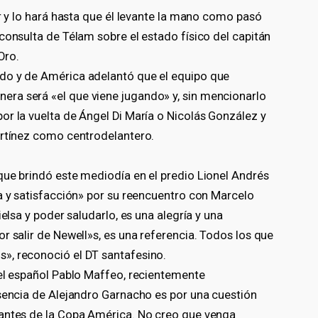
ar y lo hará hasta que él levante la mano como pasó
consulta de Télam sobre el estado físico del capitán
Oro.
do y de América adelantó que el equipo que
ra será «el que viene jugando» y, sin mencionarlo
or la vuelta de Ángel Di María o Nicolás González y
artínez como centrodelantero.
que brindó este mediodía en el predio Lionel Andrés
a y satisfacción» por su reencuentro con Marcelo
ielsa y poder saludarlo, es una alegría y una
r salir de Newell»s, es una referencia. Todos los que
», reconoció el DT santafesino.
del español Pablo Maffeo, recientemente
usencia de Alejandro Garnacho es por una cuestión
 antes de la Copa América. No creo que venga