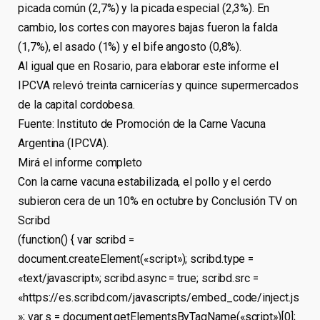
picada común (2,7%) y la picada especial (2,3%). En
cambio, los cortes con mayores bajas fueron la falda
(1,7%), el asado (1%) y el bife angosto (0,8%).
Al igual que en Rosario, para elaborar este informe el
IPCVA relevó treinta carnicerías y quince supermercados
de la capital cordobesa.
Fuente: Instituto de Promoción de la Carne Vacuna
Argentina (IPCVA).
Mirá el informe completo
Con la carne vacuna estabilizada, el pollo y el cerdo
subieron cera de un 10% en octubre by Conclusión TV on
Scribd
(function() { var scribd =
document.createElement(«script»); scribd.type =
«text/javascript»; scribd.async = true; scribd.src =
«https://es.scribd.com/javascripts/embed_code/inject.js
»; var s = document.getElementsByTagName(«script»)[0];