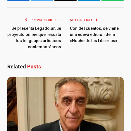
Facebook
Twitter
Email
Telegram
WhatsA
PREVIOUS ARTICLE
NEXT ARTICLE
Se presenta Legado.ar, un
Con descuentos, se viene
proyecto online que rescata
una nueva edición de la
los lenguajes artísticos
«Noche de las Librerías»
contemporáneos
Related
Posts