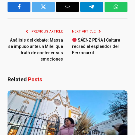
Facebook
Twitter
Email
Telegram
WhatsA
PREVIOUS ARTICLE
NEXT ARTICLE
Análisis del debate: Massa
SÁENZ PEÑA | Cultura
se impuso ante un Milei que
recreó el esplendor del
trató de contener sus
Ferrocarril
emociones
Related
Posts