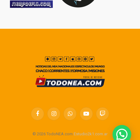
Facebook
Instagram
WhatsApp
YouTube
Twitch
© 2026 TodoNEA.com
Estudio2k1.com.ar