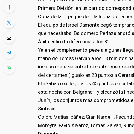
Primera División, en un partido correspondi
Copa de la Liga que dejó la lucha por la per
El equipo de Israel Damonte pegó temprano 
que necesitaba: Baldomero Perlaza anotó 
Ábila estiró la diferencia a los 8′.
Ya en el complemento, pese a algunas llegad
mano de Tomás Galván a los 13 minutos par
incluso meterse entre los cuatro mejores de 
del certamen (igualó en 20 puntos a Central
El «Sabalero» llegó a los 45 puntos en la tab
esta noche con Belgrano– y alcanzó la líne
Junín, los conjuntos más comprometidos en 
Síntesis
Colón: Matías Ibáñez; Gian Nardelli, Facun
Moreyra, Favio Álvarez, Tomás Galván, Rubé
Damonte.