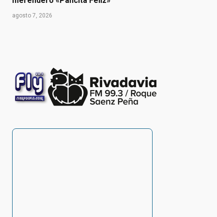
merendero «Pancita Feliz»
agosto 7, 2026