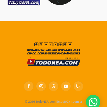
Facebook
Instagram
WhatsApp
YouTube
Twitch
© 2026 TodoNEA.com
Estudio2k1.com.ar