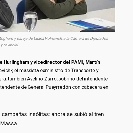
lingham y pareja de Luana Volnovich, a la Cámara de Diputados
provincial.
e Hurlingham y vicedirector del PAMI, Martín
ovich-; el massista exministro de Transporte y
era; también Avelino Zurro, sobrino del intendente
x intendente de General Pueyrredón con cabecera en
s campañas insólitas: ahora se subió al tren
o Massa