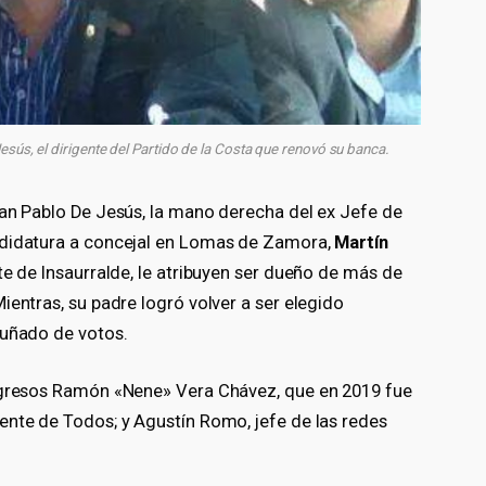
esús, el dirigente del Partido de la Costa que renovó su banca.
uan Pablo De Jesús, la mano derecha del ex Jefe de
ndidatura a concejal en Lomas de Zamora,
Martín
te de Insaurralde, le atribuyen ser dueño de más de
ientras, su padre logró volver a ser elegido
puñado de votos.
ingresos Ramón «Nene» Vera Chávez, que en 2019 fue
ente de Todos; y Agustín Romo, jefe de las redes