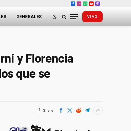
Facebook
Instagram
WhatsApp
YouTube
Twitch
LES
GENERALES
VIVO
ni y Florencia
dos que se
Share