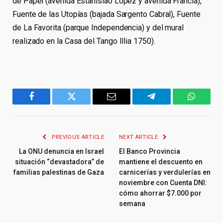
de Papel (avenida Estanislao López y avenida Francia),
Fuente de las Utopías (bajada Sargento Cabral), Fuente
de La Favorita (parque Independencia) y del mural
realizado en la Casa del Tango Illia 1750).
Facebook
Twitter
Email
Telegram
WhatsA
PREVIOUS ARTICLE
NEXT ARTICLE
La ONU denuncia en Israel
El Banco Provincia
situación “devastadora” de
mantiene el descuento en
familias palestinas de Gaza
carnicerías y verdulerías en
noviembre con Cuenta DNI:
cómo ahorrar $7.000 por
semana