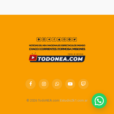
Facebook
Instagram
WhatsApp
YouTube
Twitch
© 2026 TodoNEA.com
Estudio2k1.com.ar