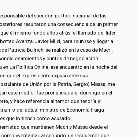
responsable del sacudón político nacional de las
osteriores resultaron una consecuencia de un primer
 que él mismo fundó años atrás: el llamado del líder
ertad Avanza, Javier Milei, para reunirse y llegar a
a Patricia Bullrich, se realizó en la casa de Macri,
condicionamientos y puntos de negociación.
 en La Política Online, ese encuentro en la noche del
n que el expresidente expuso ante sus
ostulante de Unión por la Patria, Sergio) Massa, me
según este medio- fue pronunciada el domingo en el
rte, y hace referencia al temor que tendría el
triunfo del actual ministro de Economía traiga
ales que lo tienen como acusado.
 enemistad que mantienen Macri y Massa desde el
ó como «ventajita» al segundo, un resquemor que