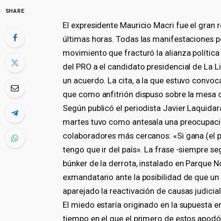
SHARE
El expresidente Mauricio Macri fue el gran 
últimas horas. Todas las manifestaciones p
movimiento que fracturó la alianza política
del PRO a el candidato presidencial de La Lib
un acuerdo. La cita, a la que estuvo convocad
que como anfitrión dispuso sobre la mesa 
Según publicó el periodista Javier Laquidara
martes tuvo como antesala una preocupació
colaboradores más cercanos: «Si gana (el p
tengo que ir del país». La frase -siempre 
búnker de la derrota, instalado en Parque No
exmandatario ante la posibilidad de que un 
aparejado la reactivación de causas judici
El miedo estaría originado en la supuesta
tiempo en el que el primero de estos apod