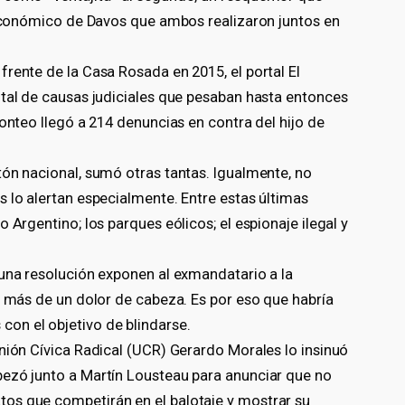
o económico de Davos que ambos realizaron juntos en
rente de la Casa Rosada en 2015, el portal El
otal de causas judiciales que pesaban hasta entonces
conteo llegó a 214 denuncias en contra del hijo de
tón nacional, sumó otras tantas. Igualmente, no
 lo alertan especialmente. Entre estas últimas
 Argentino; los parques eólicos; el espionaje ilegal y
 una resolución exponen al exmandatario a la
n más de un dolor de cabeza. Es por eso que habría
on el objetivo de blindarse.
nión Cívica Radical (UCR) Gerardo Morales lo insinuó
bezó junto a Martín Lousteau para anunciar que no
os que competirán en el balotaje y mostrar su