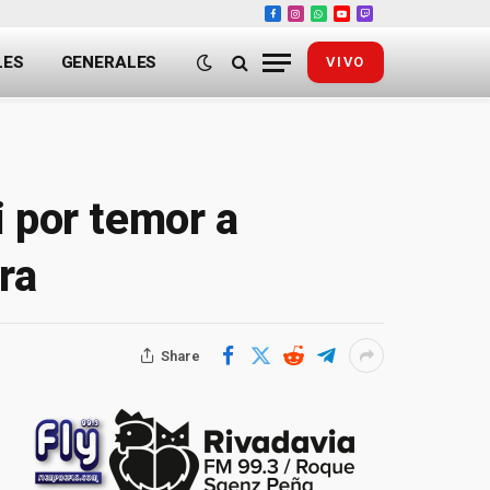
Facebook
Instagram
WhatsApp
YouTube
Twitch
LES
GENERALES
VIVO
 por temor a
ra
Share